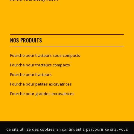
NOS PRODUITS
Fourche pour tracteurs sous-compacts
Fourche pour tracteurs compacts
Fourche pour tracteurs
Fourche pour petites excavatrices
Fourche pour grandes excavatrices
Ce site utilise des cookies. En continuant à parcourir ce site, vous
© Tous droits réservés - FOURCHE CYR 2023 | Conception :
Zonart