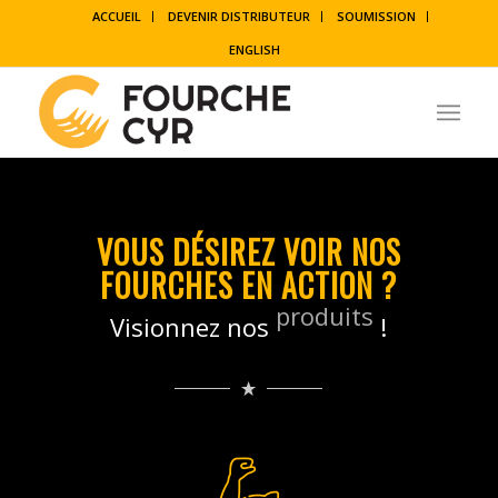
ACCUEIL
DEVENIR DISTRIBUTEUR
SOUMISSION
ENGLISH
VOUS DÉSIREZ VOIR NOS
FOURCHES EN ACTION ?
Visionnez nos
produits
!