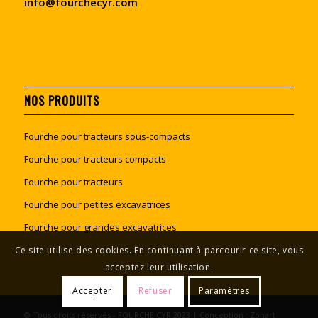
info@fourchecyr.com
NOS PRODUITS
Fourche pour tracteurs sous-compacts
Fourche pour tracteurs compacts
Fourche pour tracteurs
Fourche pour petites excavatrices
Fourche pour grandes excavatrices
Ce site utilise des cookies. En continuant à parcourir ce site, vous
acceptez leur utilisation.
Accepter
Refuser
Paramètres
© Tous droits réservés - FOURCHE CYR 2023 | Conception :
Zonart